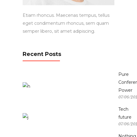
Etiam rhoncus. Maecenas tempus, tellus
eget condimentum rhoncus, sem quam
semper libero, sit amet adipiscing.
Recent Posts
Pure
Confere
Power
07/06/20
Tech
future
07/06/20
Nothing