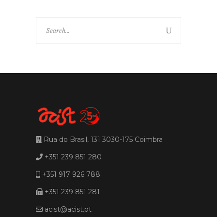
Search
for:
Rua do Brasil, 131 3030-175 Coimbra
+351 239 851 280
+351 917 926 788
+351 239 851 281
acist@acist.pt