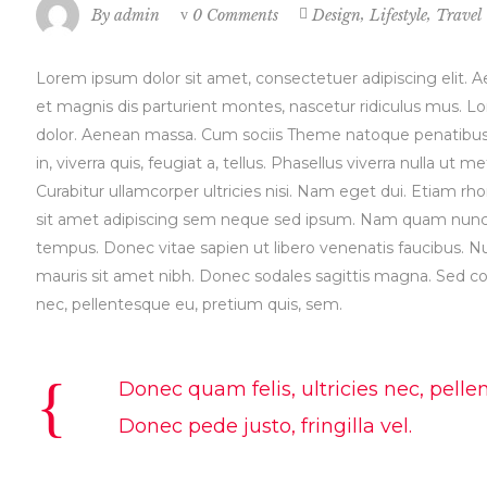
,
,
By
admin
0 Comments
Design
Lifestyle
Travel
Lorem ipsum dolor sit amet, consectetuer adipiscing elit
et magnis dis parturient montes, nascetur ridiculus mus. L
dolor. Aenean massa. Cum sociis Theme natoque penatibus e
in, viverra quis, feugiat a, tellus. Phasellus viverra nulla ut
Curabitur ullamcorper ultricies nisi. Nam eget dui. Etiam
sit amet adipiscing sem neque sed ipsum. Nam quam nunc, bl
tempus. Donec vitae sapien ut libero venenatis faucibus. Null
mauris sit amet nibh. Donec sodales sagittis magna. Sed co
nec, pellentesque eu, pretium quis, sem.
Donec quam felis, ultricies nec, pell
Donec pede justo, fringilla vel.