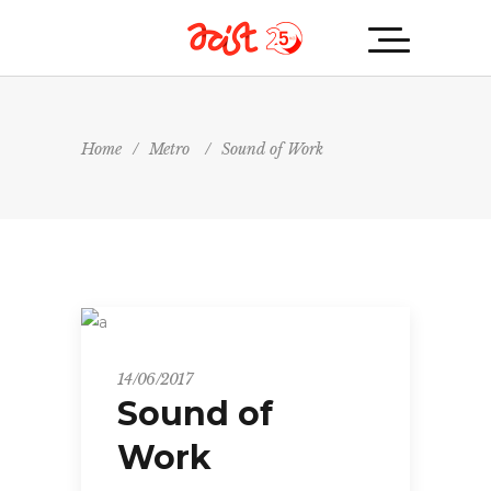
Home
/
Metro
/
Sound of Work
Metro
14/06/2017
Sound of
Work