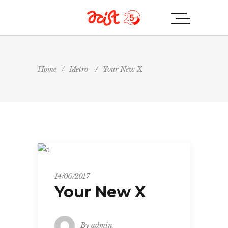
Home
/
Metro
/
Your New X
Metro
14/06/2017
Your New X
By
admin